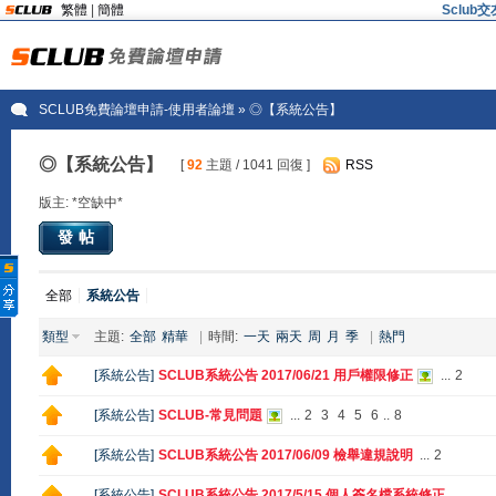
繁體
|
簡體
Sclu
SCLUB免費論壇申請-使用者論壇
» ◎【系統公告】
◎【系統公告】
[
92
主題 / 1041 回復 ]
RSS
版主: *空缺中*
發帖
全部
系統公告
類型
主題:
全部
精華
|
時間:
一天
兩天
周
月
季
|
熱門
[
系統公告
]
SCLUB系統公告 2017/06/21 用戶權限修正
...
2
[
系統公告
]
SCLUB-常見問題
...
2
3
4
5
6
..
8
[
系統公告
]
SCLUB系統公告 2017/06/09 檢舉違規說明
...
2
[
系統公告
]
SCLUB系統公告 2017/5/15 個人簽名檔系統修正