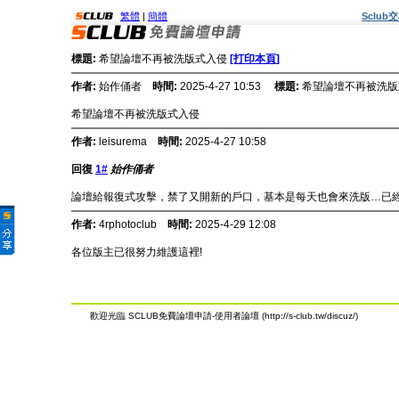
繁體
|
簡體
Sclu
標題:
希望論壇不再被洗版式入侵
[打印本頁]
作者:
始作俑者
時間:
2025-4-27 10:53
標題:
希望論壇不再被洗版
希望論壇不再被洗版式入侵
作者:
leisurema
時間:
2025-4-27 10:58
回復
1#
始作俑者
論壇給報復式攻擊，禁了又開新的戶口，基本是每天也會來洗版…已
作者:
4rphotoclub
時間:
2025-4-29 12:08
各位版主已很努力維護這裡!
歡迎光臨 SCLUB免費論壇申請-使用者論壇 (http://s-club.tw/discuz/)