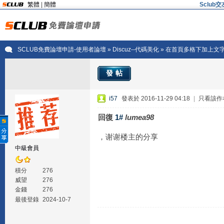
繁體
|
簡體
Sclu
SCLUB免費論壇申請-使用者論壇
»
Discuz--代碼美化
» 在首頁多格下加上文
發帖
i57
發表於 2016-11-29 04:18
|
只看該作
回復
1#
lumea98
，谢谢楼主的分享
中級會員
積分
276
威望
276
金錢
276
最後登錄
2024-10-7