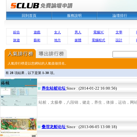
回到首頁
服務說明
論壇排行
綜合
遊戲
女人
男人
電腦3C
文學
旅遊
藝術
地方
媒體
電腦程式
設計
人氣排行榜是以您網站的人氣值做排名。
有
28
項結果，以下是第
1-30
項。
养生站桩论坛
Since : (2014-01-22 16:00:56)
站桩，太极拳，八段锦，健走，养生，体操，运动，网站，交
叠滘龙船论坛
Since : (2013-06-05 13:08:18)