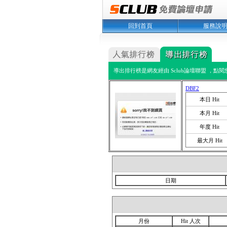
回到首頁
服務說
導出排行榜是網友經由 Sclub論壇聯盟 ，點
DBF2
本日 Hit
本月 Hit
年度 Hit
最大月 Hit
日期
月份
Hit 人次