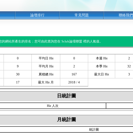
明
論壇排行
常見問題
聯絡我們
閱您的網站所產生的排名；您可由此查詢您在 Sclub論壇聯盟 裡的人氣值。
0
平均日 Hit
0
本週 Hit
2
9
平均月 Hit
2
本季 Hit
32
30
累積總 Hit
167
最大日 Hit
3
17
最大 Hit 月
2018 / 4
日統計圖
Hit 人次
月統計圖
統計圖